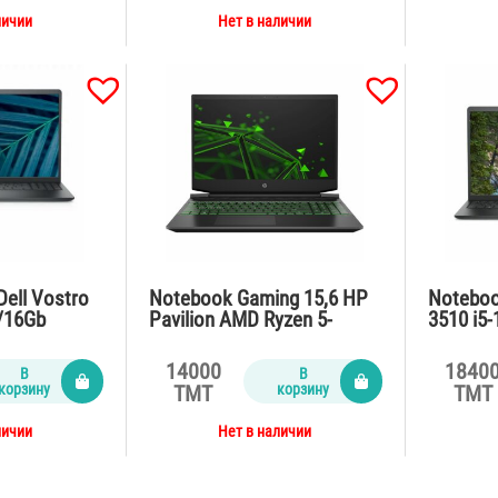
личии
Нет в наличии
Dell Vostro
Notebook Gaming 15,6 HP
Noteboo
/16Gb
Pavilion AMD Ryzen 5-
3510 i5
2/65Watt/C
5600H/8Gb/SSD512Gb/VGA
DDR4/S
Geforce GTX 1650
2gb/65W
14000
1840
В
В
4Gb/IPS/black
корзину
корзину
TMT
TMT
личии
Нет в наличии