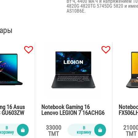
Вт·ч, 4400 мА·ч и напряжением 10
4820G 4820TG 5745DG 5820 и име
AS10B6E.
вары
ng 16 Asus
Notebook Gaming 16
Noteboo
S GU603ZW
Lenovo LEGION 7 16ACHG6
FX506LH
Ryzen9-5900HX
10300H
SSD1Tb/VGA
/32Gb/SSD1Tbx2/RTX3080
A Gefor
33000
2100
В
В
/black
16Gb /Win11/RGB/grey
4Gb/48W
корзину
корзину
TMT
TMT