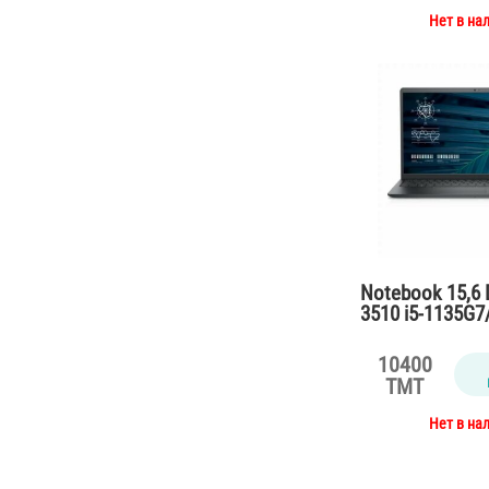
Нет в на
Notebook 15,6 
3510 i5-1135G7
DDR4/SSD512M
arbon black
10400
TMT
Нет в на