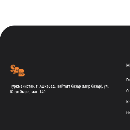
М
Г
Туркменистан, г. Ашхабад, Пайтагт базар (Мир базар), ул.
О 
Юнус Эмре , маг. 140
К
Н