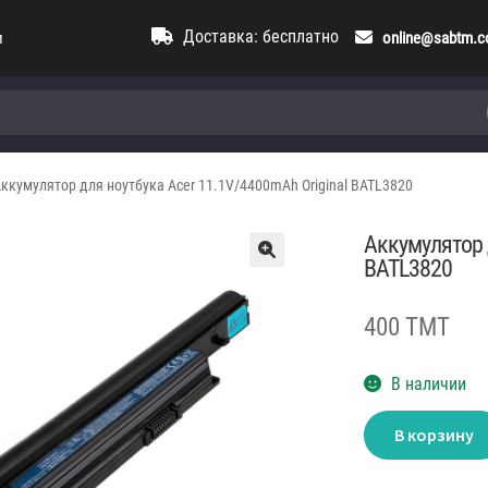
Доставка: бесплатно
и
online@sabtm.
ккумулятор для ноутбука Acer 11.1V/4400mAh Original BATL3820
Аккумулятор 
BATL3820
400 TMT
В наличии
Количество
В корзину
товара
Аккумулятор
для
ноутбука