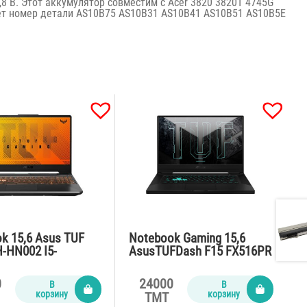
,8 В. Этот аккумулятор совместим с Acer 3820 3820T 4745G
ет номер детали AS10B75 AS10B31 AS10B41 AS10B51 AS10B5E
k 15,6 Asus TUF
Notebook Gaming 15,6
-HN002 I5-
AsusTUFDash F15 FX516PR
/8Gb/SSD512Gb/VG
I7-
ce GTX 1650
11370H/16Gb/SSD1Tb/RTX
0
24000
В
В
 /without OS
3070 8Gb/Win10/no
корзину
корзину
TMT
webcam/grey