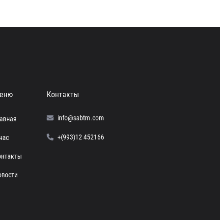
еню
Контакты
info@sabtm.com
лавная
+(993)12 452166
нас
онтакты
овости