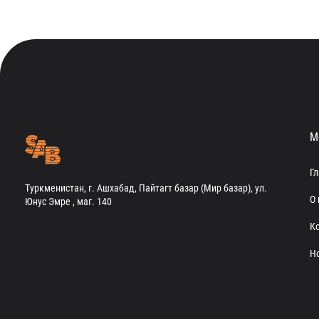
М
Г
Туркменистан, г. Ашхабад, Пайтагт базар (Мир базар), ул.
О 
Юнус Эмре , маг. 140
К
Н