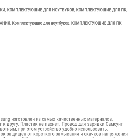
УКИ
,
КОМПЛЕКТУЮЩИЕ ДЛЯ НОУТБУКОВ
,
КОМПЛЕКТУЮЩИЕ ДЛЯ ПК
,
ТАНИЯ
,
Комплектующие для ноутбуков
,
КОМПЛЕКТУЮЩИЕ ДЛЯ ПК
,
sung изготовлен из самых качественных материалов,
 к другу. Пластик не пахнет. Провод для зарядки Самсунг
отным, при этом устройство удобно использовать.
Блок защищен от короткого замыкания и скачков напряжения