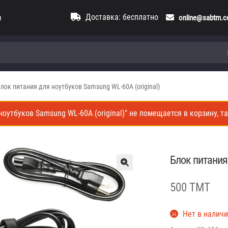
Доставка: бесплатно
и
online@sabtm.
лок питания для ноутбуков Samsung WL-60A (original)
ноутбуков Samsung WL-60A (original)" не помещается в корзину, та
Блок питания 
500 TMT
Нет в налич