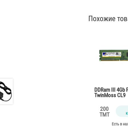
Похожие то
DDRam III 4Gb 
TwinMoss CL9
200
к
TMT
Есть в на