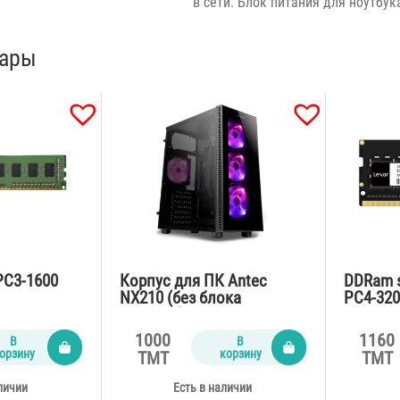
в сети. Блок питания для ноутбук
вары
PC3-1600
Корпус для ПК Antec
DDRam 
NX210 (без блока
PC4-320
питания)
noteboo
1000
1160
В
В
орзину
корзину
TMT
TMT
личии
Есть в наличии