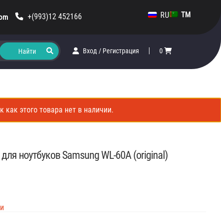
RU
TM
+(993)12 452166
com
Вход
/
Регистрация
0
к как этого товара нет в наличии.
для ноутбуков Samsung WL-60A (original)
ии