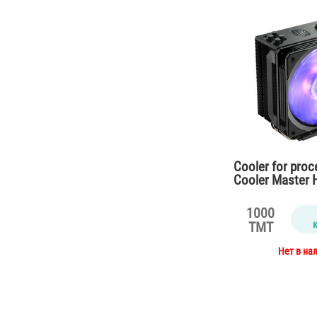
Cooler for pro
Cooler Master 
RGB Black Editi
1000
TMT
Нет в на