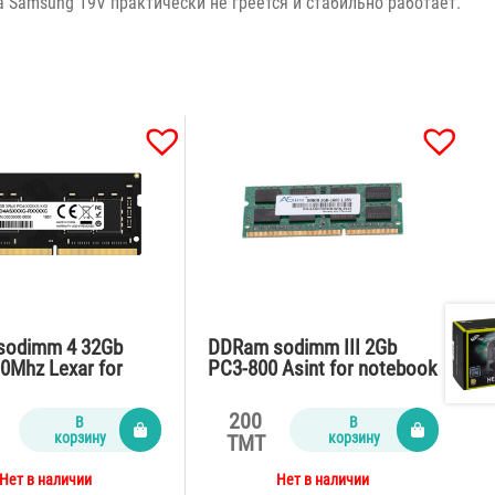
а Samsung 19V практически не греется и стабильно работает.
sodimm 4 32Gb
DDRam sodimm III 2Gb
0Mhz Lexar for
PC3-800 Asint for notebook
k
200
В
В
корзину
корзину
TMT
Нет в наличии
Нет в наличии