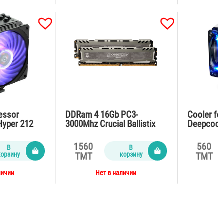
cessor
DDRam 4 16Gb PC3-
Cooler f
Hyper 212
3000Mhz Crucial Ballistix
Deepcoo
on
Sport
Blue Air
1560
560
В
В
корзину
корзину
TMT
TMT
личии
Нет в наличии